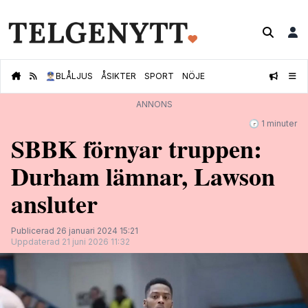
👮🏻‍♂️
BLÅLJUS
ÅSIKTER
SPORT
NÖJE
ANNONS
🕝 1 minuter
SBBK förnyar truppen:
Durham lämnar, Lawson
ansluter
Publicerad 26 januari 2024 15:21
Uppdaterad 21 juni 2026 11:32