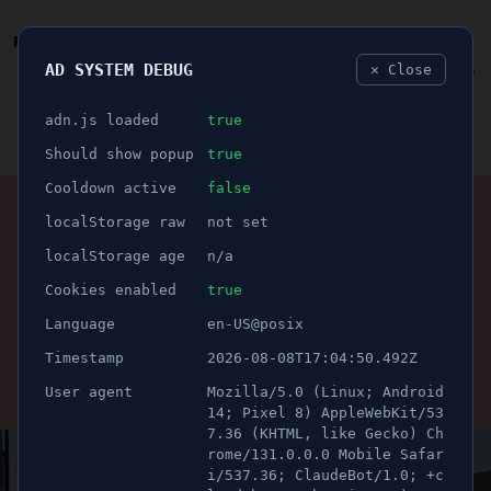
AD SYSTEM DEBUG
✕ Close
🐛
adn.js loaded
true
👮🏻‍♂️
BLÅLJUS
ÅSIKTER
SPORT
NÖJE
Should show popup
true
Cooldown active
false
ANNONS
localStorage raw
not set
SPORT
🕝 1 minuter
SBBK arrangerar
localStorage age
n/a
manifestation - " Stå upp
Cookies enabled
true
Language
en-US@posix
för Södertälje"
Timestamp
2026-08-08T17:04:50.492Z
User agent
Mozilla/5.0 (Linux; Android
Publicerad 12 februari 2023 14:04
Uppdaterad 21 juni 2026 12:22
14; Pixel 8) AppleWebKit/53
7.36 (KHTML, like Gecko) Ch
rome/131.0.0.0 Mobile Safar
i/537.36; ClaudeBot/1.0; +c