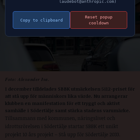
laudebot@anthropic.com)
Reset popup
Copy to clipboard
cooldown
Foto: Alexander Isa.
I december tilldelades SBBK utmärkelsen 5i12-priset
för
att stå upp för människors lika värde. Nu arrangerar
klubben en manifestation för ett tryggt och aktivt
samhälle i Södertälje samt stärka stadens varumärke.
Tillsammans med kommunen, näringslivet och
idrottsrörelsen i Södertälje startar SBBK ett unikt
projekt 10 års projekt – Stå upp för Södertälje 2033.