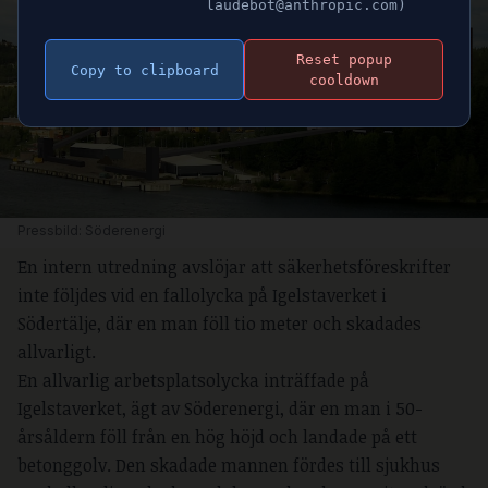
laudebot@anthropic.com)
Reset popup
Copy to clipboard
cooldown
Pressbild: Söderenergi
En intern utredning avslöjar att säkerhetsföreskrifter
inte följdes vid en fallolycka på Igelstaverket i
Södertälje, där en man föll tio meter och skadades
allvarligt.
En allvarlig arbetsplatsolycka inträffade på
Igelstaverket, ägt av Söderenergi, där en man i 50-
årsåldern föll från en hög höjd och landade på ett
betonggolv. Den skadade mannen fördes till sjukhus