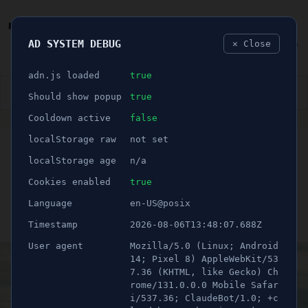
AD SYSTEM DEBUG
✕ Close
🐛
adn.js loaded
true
👮🏻‍♂️
BLÅLJUS
ÅSIKTER
SPORT
NÖJE
Should show popup
true
Cooldown active
false
ANNONS
localStorage raw
not set
🕝 1 minuter
Säkerhetsbrister bakom
localStorage age
n/a
fallolycka på Igelstaverket
Cookies enabled
true
Language
en-US@posix
Publicerad 31 augusti 2024 14:08
Timestamp
2026-08-06T13:48:07.688Z
Uppdaterad 21 juni 2026 10:45
User agent
Mozilla/5.0 (Linux; Android
14; Pixel 8) AppleWebKit/53
7.36 (KHTML, like Gecko) Ch
rome/131.0.0.0 Mobile Safar
i/537.36; ClaudeBot/1.0; +c