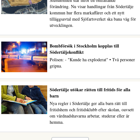
Slussholmen står inför en omfattande
förändring. Nu visar handlingar från Södertälje
kommun hur flera markaffärer och ett nytt
tilläggsavtal med Sjöfartsverket ska bana väg för
utvecklingen.
Bombförsök i Stockholm kopplas till
Södertäljekonflikt
Polisen: - "Kunde ha exploderat" • Två personer
gripna.
Södertälje utökar rätten till fritids för alla
barn
Nya regler i Södertälje ger alla barn rätt till
fritidshem och fritidsklubb efter skolan, oavsett
om vårdnadshavarna arbetar, studerar eller är
hemma.