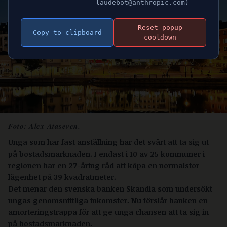
laudebot@anthropic.com)
Reset popup
Copy to clipboard
cooldown
Foto: Alex Ataseven.
Unga som har fast anställning har det svårt att ta sig ut
på bostadsmarknaden. I endast i 10 av 25 kommuner i
regionen har en 27-åring råd att köpa en normalstor
lägenhet på 39 kvadratmeter.
Det menar den svenska banken Skandia som undersökt
ungas genomsnittliga inkomster. Nu förslår banken en
amorteringstrappa för att ge unga chansen att ta sig in
på bostadsmarknaden.