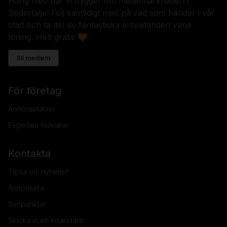
Häng med när vi bygger om mediemarknaden i
Södertälje! Följ samtidigt med på vad som händer i vår
stad och ta del av fantastiska erbjudanden varje
löning. Helt gratis 🧡
Bli medlem
För företag
Annonsplatser
Experten förklarar
Kontakta
Tipsa om nyheter!
Annonsera
Synpunkter
Skicka in en insändare