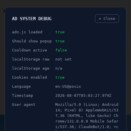
AD SYSTEM DEBUG
✕ Close
🐛
adn.js loaded
true
👮🏻‍♂️
BLÅLJUS
ÅSIKTER
SPORT
NÖJE
Should show popup
true
Cooldown active
false
ANNONS
localStorage raw
not set
🕝 1 minuter
Så vill banken bana väg
localStorage age
n/a
för unga att köpa sin första
Cookies enabled
true
Language
en-US@posix
bostad
Timestamp
2026-08-07T05:03:27.979Z
User agent
Mozilla/5.0 (Linux; Android
Publicerad 18 april 2022 02:00
Uppdaterad 21 juni 2026 12:59
14; Pixel 8) AppleWebKit/53
7.36 (KHTML, like Gecko) Ch
rome/131.0.0.0 Mobile Safar
i/537.36; ClaudeBot/1.0; +c