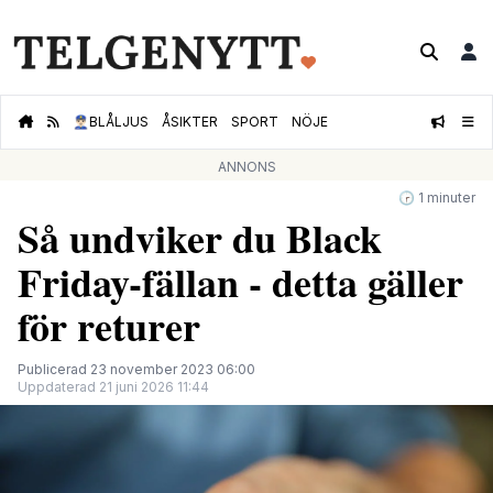
👮🏻‍♂️
BLÅLJUS
ÅSIKTER
SPORT
NÖJE
ANNONS
🕝 1 minuter
Så undviker du Black
Friday-fällan - detta gäller
för returer
Publicerad 23 november 2023 06:00
Uppdaterad 21 juni 2026 11:44