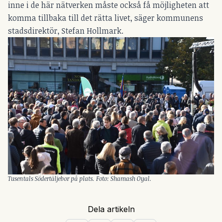
inne i de här nätverken måste också få möjligheten att
komma tillbaka till det rätta livet, säger kommunens
stadsdirektör, Stefan Hollmark.
Tusentals Södertäljebor på plats. Foto: Shamash Oyal.
Dela artikeln