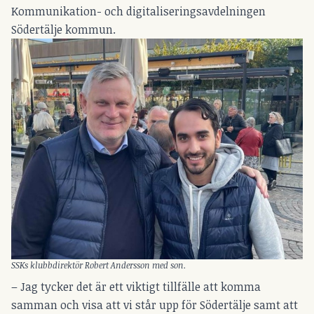
Kommunikation- och digitaliseringsavdelningen
Södertälje kommun.
SSKs klubbdirektör Robert Andersson med son.
– Jag tycker det är ett viktigt tillfälle att komma
samman och visa att vi står upp för Södertälje samt att