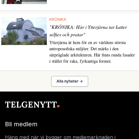
KRÖNIKA
"KRÖNIKA: Här i Ytterjärna tar katter
selfies och pratar"
Ytterjärna är hem för en av världens största
antroposofiska miljöer. Det märks i den
särpräglade arkitekturen. Här finns runda fasader
i stället för raka, fyrkantiga former.
Alla nyheter →
Bli medlem
Häng med när vi bygger om mediemarknaden i