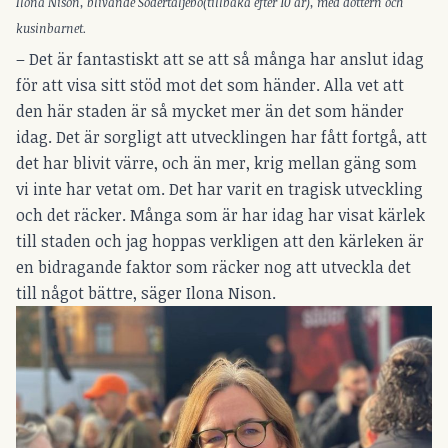
Ilona Nison, blivande Södertäljebo(tillbaka efter 10 år), med dottern och
kusinbarnet.
– Det är fantastiskt att se att så många har anslut idag
för att visa sitt stöd mot det som händer. Alla vet att
den här staden är så mycket mer än det som händer
idag. Det är sorgligt att utvecklingen har fått fortgå, att
det har blivit värre, och än mer, krig mellan gäng som
vi inte har vetat om. Det har varit en tragisk utveckling
och det räcker. Många som är har idag har visat kärlek
till staden och jag hoppas verkligen att den kärleken är
en bidragande faktor som räcker nog att utveckla det
till något bättre, säger Ilona Nison.