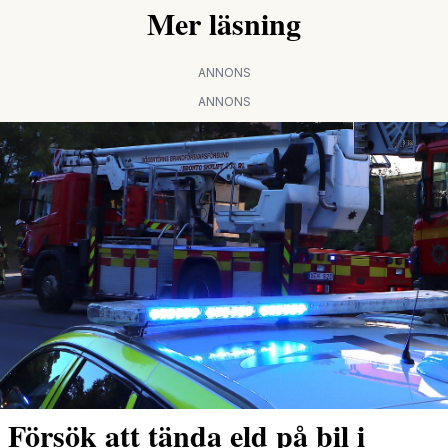
Mer läsning
ANNONS
ANNONS
Försök att tända eld på bil i