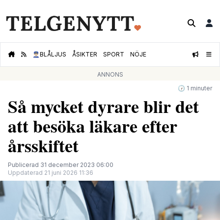
👮🏻‍♂️
BLÅLJUS
ÅSIKTER
SPORT
NÖJE
ANNONS
🕝 1 minuter
Så mycket dyrare blir det
att besöka läkare efter
årsskiftet
Publicerad 31 december 2023 06:00
Uppdaterad 21 juni 2026 11:36