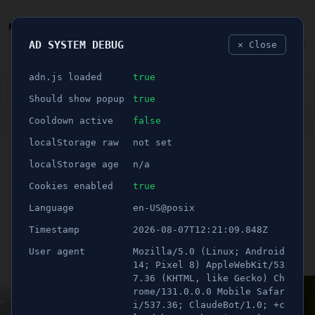
AD SYSTEM DEBUG
✕ Close
🐛
adn.js loaded
true
👮🏻‍♂️
BLÅLJUS
ÅSIKTER
SPORT
NÖJE
Should show popup
true
Cooldown active
false
ANNONS
localStorage raw
not set
SÖDERTÄLJE KOMMUN
🕝 1 minuter
Så många har tillstånd att
localStorage age
n/a
flyga drönare i Nykvarn
Cookies enabled
true
Language
en-US@posix
och Södertälje
Timestamp
2026-08-07T12:21:09.848Z
User agent
Mozilla/5.0 (Linux; Android
Publicerad 2 mars 2022 01:00
Uppdaterad 16 juni 2026 22:49
14; Pixel 8) AppleWebKit/53
7.36 (KHTML, like Gecko) Ch
rome/131.0.0.0 Mobile Safar
i/537.36; ClaudeBot/1.0; +c