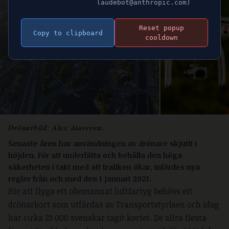
laudebot@anthropic.com)
Reset popup
Copy to clipboard
cooldown
Drönarbild: Alex Ataseven.
Senaste åren har användningen av drönare skjutit i
höjden. För att underlätta och behålla den höga
säkerheten i takt med att trafiken ökar, infördes nya
regler från och med den 1 januari 2021.
För att flyga ett obemannat luftfartyg behövs ett
drönarkort som utfärdas av Transportstyrlsen och idag
har cirka 23 000 svenskar tagit kortet. De allra flesta