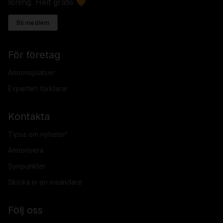
löning. Helt gratis 🧡
Bli medlem
För företag
Annonsplatser
Experten förklarar
Kontakta
Tipsa om nyheter!
Annonsera
Synpunkter
Skicka in en insändare
Följ oss