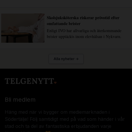
Skolsjuksköterska riskerar prövotid efter
omfattande brister
Enligt IVO har allvarliga och återkommande
brister upptäckts inom elevhälsan i Nykvarn.
Alla nyheter →
Bli medlem
Häng med när vi bygger om mediemarknaden i
Södertälje! Följ samtidigt med på vad som händer i vår
stad och ta del av fantastiska erbjudanden varje