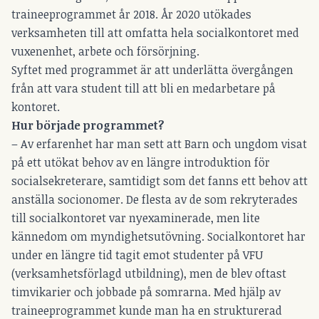
traineeprogrammet år 2018. År 2020 utökades
verksamheten till att omfatta hela socialkontoret med
vuxenenhet, arbete och försörjning.
Syftet med programmet är att underlätta övergången
från att vara student till att bli en medarbetare på
kontoret.
Hur började programmet?
– Av erfarenhet har man sett att Barn och ungdom visat
på ett utökat behov av en längre introduktion för
socialsekreterare, samtidigt som det fanns ett behov att
anställa socionomer. De flesta av de som rekryterades
till socialkontoret var nyexaminerade, men lite
kännedom om myndighetsutövning. Socialkontoret har
under en längre tid tagit emot studenter på VFU
(verksamhetsförlagd utbildning), men de blev oftast
timvikarier och jobbade på somrarna. Med hjälp av
traineeprogrammet kunde man ha en strukturerad