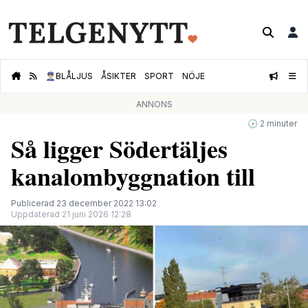
👮🏻‍♂️
BLÅLJUS
ÅSIKTER
SPORT
NÖJE
ANNONS
🕝 2 minuter
Så ligger Södertäljes
kanalombyggnation till
Publicerad 23 december 2022 13:02
Uppdaterad 21 juni 2026 12:28