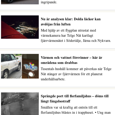
ingripande.
Nu är analysen klar: Dolda läckor kan
avslöjas från luften
Med hjälp av ett flygplan utrustat med
värmekamera har Telge Nät kartlagt
fjärrvärmenätet i Södertälje, Järna och Nykvarn.
Värmen och vattnet försvinner – här är
områdena som drabbas
Tusentals hushåll kommer att påverkas när Telge
Nät stänger av fjärrvärmen för ett planerat
underhållsarbete.
Sprängde port till flerfamiljshus – döms till
långt fängelsestraff
Smällen var så kraftig att entrén till ett
flerfamiljshus blåstes in i trapphuset. • Ung man