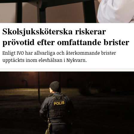
Skolsjuksköterska riskerar
prövotid efter omfattande brister
Enligt IVO har allvarliga och återkommande brister
upptäckts inom elevhälsan i Nykvarn.