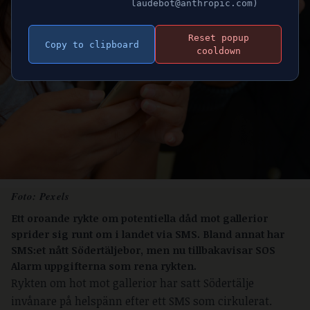
laudebot@anthropic.com)
Reset popup
Copy to clipboard
cooldown
Foto: Pexels
Ett oroande rykte om potentiella dåd mot gallerior
sprider sig runt om i landet via SMS. Bland annat har
SMS:et nått Södertäljebor, men nu tillbakavisar SOS
Alarm uppgifterna som rena rykten.
Rykten om hot mot gallerior har satt Södertälje
invånare på helspänn efter ett SMS som cirkulerat.