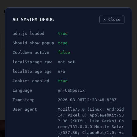
AD SYSTEM DEBUG
✕ Close
🐛
adn.js loaded
true
👮🏻‍♂️
BLÅLJUS
ÅSIKTER
SPORT
NÖJE
Should show popup
true
Cooldown active
false
ANNONS
localStorage raw
not set
🕝 1 minuter
Rykte om galleriadåd
localStorage age
n/a
sprider sig bland
Cookies enabled
true
Language
en-US@posix
Södertäljebor
Timestamp
2026-08-08T12:33:48.838Z
User agent
Mozilla/5.0 (Linux; Android
Publicerad 17 augusti 2023 17:25
Uppdaterad 21 juni 2026 12:00
14; Pixel 8) AppleWebKit/53
7.36 (KHTML, like Gecko) Ch
rome/131.0.0.0 Mobile Safar
i/537.36; ClaudeBot/1.0; +c