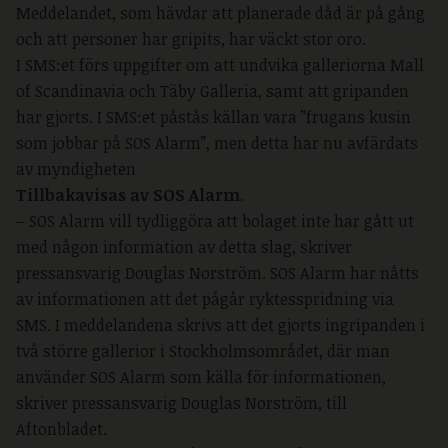
Meddelandet, som hävdar att planerade dåd är på gång
och att personer har gripits, har väckt stor oro.
I SMS:et förs uppgifter om att undvika galleriorna Mall
of Scandinavia och Täby Galleria, samt att gripanden
har gjorts. I SMS:et påstås källan vara ”frugans kusin
som jobbar på SOS Alarm”, men detta har nu avfärdats
av myndigheten
Tillbakavisas av SOS Alarm
.
– SOS Alarm vill tydliggöra att bolaget inte har gått ut
med någon information av detta slag, skriver
pressansvarig Douglas Norström. SOS Alarm har nåtts
av informationen att det pågår ryktesspridning via
SMS. I meddelandena skrivs att det gjorts ingripanden i
två större gallerior i Stockholmsområdet, där man
använder SOS Alarm som källa för informationen,
skriver pressansvarig Douglas Norström, till
Aftonbladet.