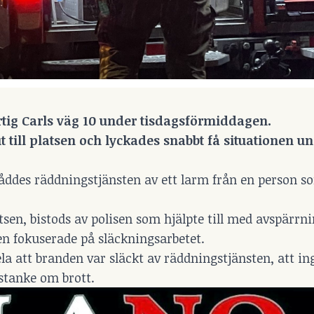
rtig Carls väg 10 under tisdagsförmiddagen.
 till platsen och lyckades snabbt få situationen u
nåddes räddningstjänsten av ett larm från en person s
tsen, bistods av polisen som hjälpte till med avspärrn
n fokuserade på släckningsarbetet.
a att branden var släckt av räddningstjänsten, att i
stanke om brott.