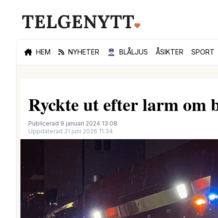
HEM
NYHETER
👮🏻‍♂️
BLÅLJUS
ÅSIKTER
SPORT
Ryckte ut efter larm om 
Publicerad 9 januari 2024 13:08
Uppdaterad 21 juni 2026 11:34