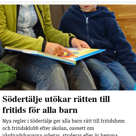
Södertälje utökar rätten till
fritids för alla barn
Nya regler i Södertälje ger alla barn rätt till fritidshem
och fritidsklubb efter skolan, oavsett om
vårdnadshavarna arbetar, studerar eller är hemma.