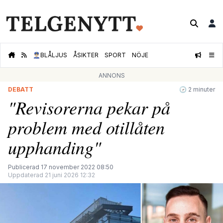
👮🏻‍♂️
BLÅLJUS
ÅSIKTER
SPORT
NÖJE
ANNONS
DEBATT
🕝 2 minuter
"Revisorerna pekar på
problem med otillåten
upphanding"
Publicerad 17 november 2022 08:50
Uppdaterad 21 juni 2026 12:32