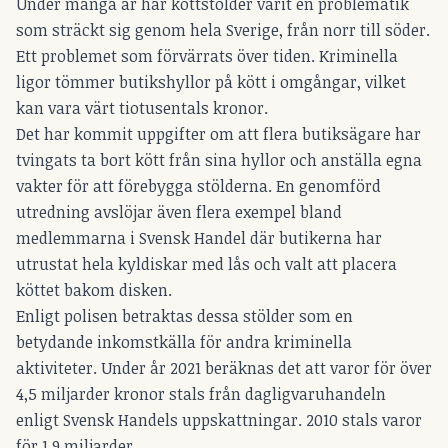
Under många år har köttstölder varit en problematik
som sträckt sig genom hela Sverige, från norr till söder.
Ett problemet som förvärrats över tiden. Kriminella
ligor tömmer butikshyllor på kött i omgångar, vilket
kan vara värt tiotusentals kronor.
Det har kommit uppgifter om att flera butiksägare har
tvingats ta bort kött från sina hyllor och anställa egna
vakter för att förebygga stölderna. En genomförd
utredning avslöjar även flera exempel bland
medlemmarna i Svensk Handel där butikerna har
utrustat hela kyldiskar med lås och valt att placera
köttet bakom disken.
Enligt polisen betraktas dessa stölder som en
betydande inkomstkälla för andra kriminella
aktiviteter. Under år 2021 beräknas det att varor för över
4,5 miljarder kronor stals från dagligvaruhandeln
enligt Svensk Handels uppskattningar. 2010 stals varor
för 1,9 miljarder.