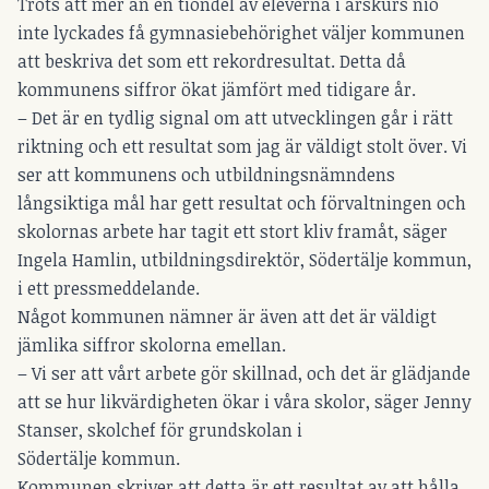
Trots att mer än en tiondel av eleverna i årskurs nio
inte lyckades få gymnasiebehörighet väljer kommunen
att beskriva det som ett rekordresultat. Detta då
kommunens siffror ökat jämfört med tidigare år.
– Det är en tydlig signal om att utvecklingen går i rätt
riktning och ett resultat som jag är väldigt stolt över. Vi
ser att kommunens och utbildningsnämndens
långsiktiga mål har gett resultat och förvaltningen och
skolornas arbete har tagit ett stort kliv framåt, säger
Ingela Hamlin, utbildningsdirektör, Södertälje kommun,
i ett pressmeddelande.
Något kommunen nämner är även att det är väldigt
jämlika siffror skolorna emellan.
– Vi ser att vårt arbete gör skillnad, och det är glädjande
att se hur likvärdigheten ökar i våra skolor, säger Jenny
Stanser, skolchef för grundskolan i
Södertälje kommun.
Kommunen skriver att detta är ett resultat av att hålla