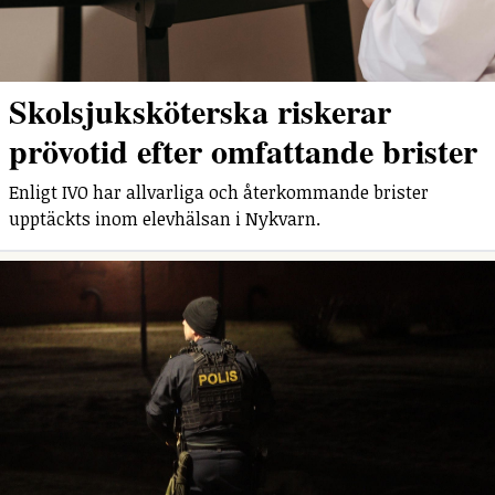
Skolsjuksköterska riskerar
prövotid efter omfattande brister
Enligt IVO har allvarliga och återkommande brister
upptäckts inom elevhälsan i Nykvarn.