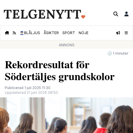
👮🏻‍♂️
BLÅLJUS
ÅSIKTER
SPORT
NÖJE
ANNONS
🕝 1 minuter
Rekordresultat för
Södertäljes grundskolor
Publicerad 1 juli 2025 11:30
Uppdaterad 21 juni 2026 08:50