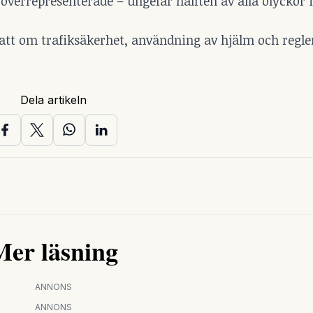
verrepresenterade – ungefär hälften av alla olyckor 
ebatt om trafiksäkerhet, användning av hjälm och regle
Dela artikeln
Mer läsning
ANNONS
ANNONS