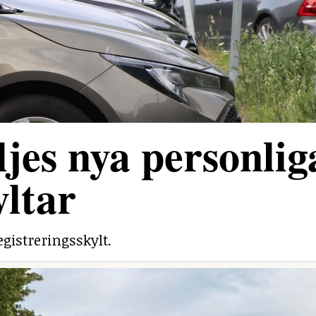
jes nya personlig
yltar
egistreringsskylt.