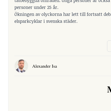
tätbebyggda områden. Unga personer är också ö
personer under 25 år.
Ökningen av olyckorna har lett till fortsatt d
elsparkcyklar i svenska städer.
Alexander Isa