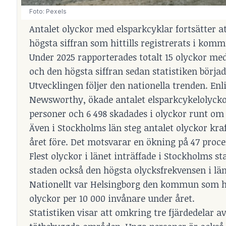
Foto: Pexels
Antalet olyckor med elsparkcyklar fortsätter at
högsta siffran som hittills registrerats i kom
Under 2025 rapporterades totalt 15 olyckor med
och den högsta siffran sedan statistiken börj
Utvecklingen följer den nationella trenden. Enl
Newsworthy, ökade antalet elsparkcykelolycko
personer och 6 498 skadades i olyckor runt om 
Även i Stockholms län steg antalet olyckor kra
året före. Det motsvarar en ökning på 47 proce
Flest olyckor i länet inträffade i Stockholms st
staden också den högsta olycksfrekvensen i län
Nationellt var Helsingborg den kommun som ha
olyckor per 10 000 invånare under året.
Statistiken visar att omkring tre fjärdedelar av