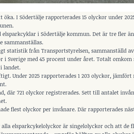
t öka. I Södertälje rapporterades 15 olyckor under 202
munen.
 elsparkcyklar i Södertälje kommun. Det är tre fler ä
ade sammanställas.
igt statistik från Transportstyrelsen, sammanställd av
r i Sverige med 45 procent under året. Totalt omkom 
i landet.
ftigt. Under 2025 rapporterades 1 203 olyckor, jämfört
nt.
ad, där 721 olyckor registrerades. Sett till antalet inv
et.
de flest olyckor per invånare. Där rapporterades näs
 alla elsparkcykelolyckor är singelolyckor och att de fl