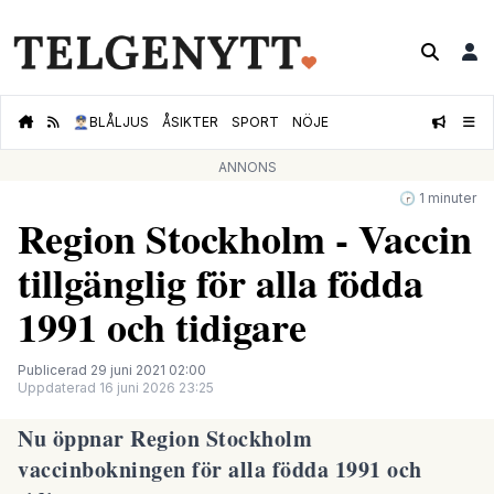
👮🏻‍♂️
BLÅLJUS
ÅSIKTER
SPORT
NÖJE
ANNONS
🕝 1 minuter
Region Stockholm - Vaccin
tillgänglig för alla födda
1991 och tidigare
Publicerad 29 juni 2021 02:00
Uppdaterad 16 juni 2026 23:25
Nu öppnar Region Stockholm
vaccinbokningen för alla födda 1991 och