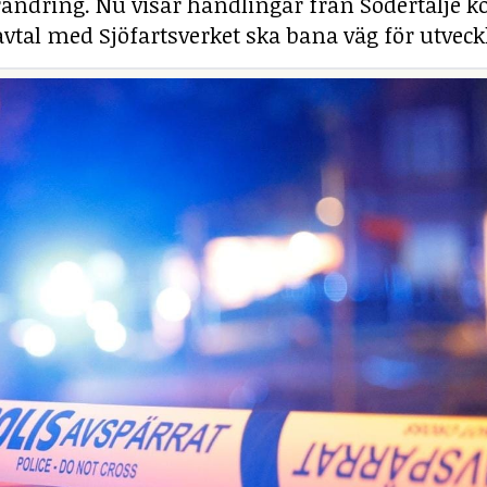
rändring. Nu visar handlingar från Södertälj
savtal med Sjöfartsverket ska bana väg för utveck