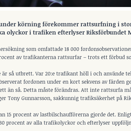
under körning förekommer rattsurfning i sto
a olyckor i trafiken efterlyser Riksförbundet 
ndersökning som omfattade 18 000 fordonsobservationer
 procent av trafikanterna rattsurfar – trots ett förbud 
 är så utbrett. Var 20:e trafikant höll i och använde te
bserverat fordonen under en kort sekvens av färden ge
tt än så. Detta måste förändras. Att inte rattsurfa mås
säger Tony Gunnarsson, sakkunnig trafiksäkerhet på Ri
dan 15 procent av lastbilschaufförerna gjorde det. Enlig
0 procent av alla trafikolyckor och efterlyser uppfölj