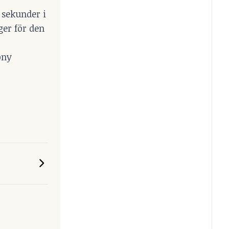
 sekunder i
ger för den
ony