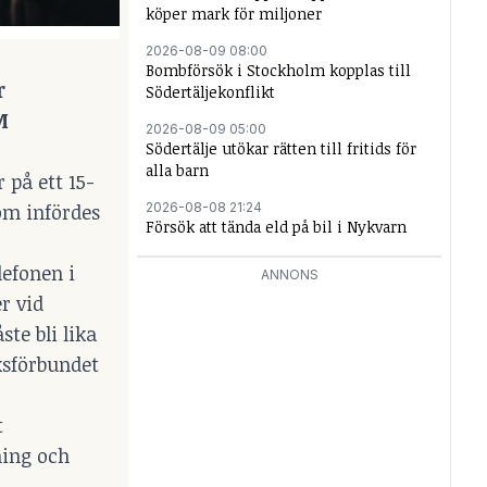
köper mark för miljoner
2026-08-09 08:00
Bombförsök i Stockholm kopplas till
r
Södertäljekonflikt
M
2026-08-09 05:00
Södertälje utökar rätten till fritids för
alla barn
 på ett 15-
2026-08-08 21:24
som infördes
Försök att tända eld på bil i Nykvarn
lefonen i
ANNONS
r vid
te bli lika
ksförbundet
t
ning och