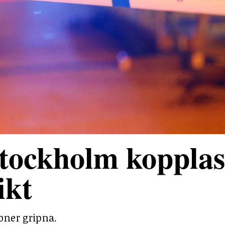
tockholm kopplas 
ikt
soner gripna.