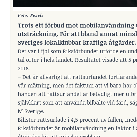
Foto: Pexels
Trots ett förbud mot mobilanvändning 
utsträckning. För att bland annat minsk
Sveriges lokalklubbar kraftiga åtgärder.
Det var i fjol som Riksförbundet utförde en u
tal orter i hela landet. Resultatet visade att 5
2018.
– Det är allvarligt att rattsurfandet fortfarande
vår mätning, men det faktum att vi bara har o
handen att rattsurfandet är betydligt mer utbre
självklart som att använda bilbälte vid färd, 
M Sverige.
Bilister rattsurfade i 4,5 procent av fallen, me
Riksförbundet är mobilanvändning en faktor i 3
åtgärder för att minska problem.