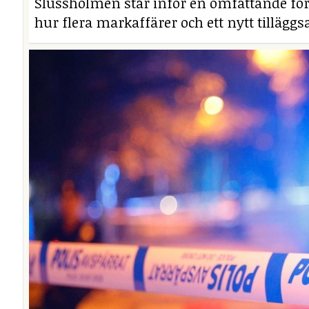
Slussholmen står inför en omfattande fö
hur flera markaffärer och ett nytt tillägg