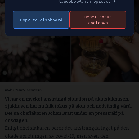
laudebot@anthropic.com)
Reset popup
Copy to clipboard
cooldown
Bild:
Creative Commons.
Vi har en mycket ansträngd situation på akutsjukhusen.
Sjukhusen har nu fullt fokus på akut och nödvändig vård.
Det sa chefläkaren Johan Bratt under en pressträff på
onsdagen.
Enligt chefsläkaren beror det ansträngda läget på den
ökade spridningen av covid-19, men även den