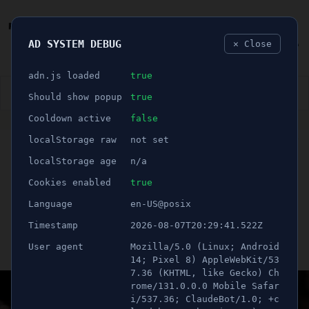
AD SYSTEM DEBUG
✕ Close
🐛
adn.js loaded
true
👮🏻‍♂️
BLÅLJUS
ÅSIKTER
SPORT
NÖJE
Should show popup
true
Cooldown active
false
ANNONS
localStorage raw
not set
🕝 1 minuter
Chefläkarens råd kring jul
localStorage age
n/a
och nyår: - "Undvik
Cookies enabled
true
Language
en-US@posix
alkoholen"
Timestamp
2026-08-07T20:29:41.522Z
User agent
Mozilla/5.0 (Linux; Android
Publicerad 23 december 2021 01:00
Uppdaterad 16 juni 2026 22:58
14; Pixel 8) AppleWebKit/53
7.36 (KHTML, like Gecko) Ch
rome/131.0.0.0 Mobile Safar
i/537.36; ClaudeBot/1.0; +c