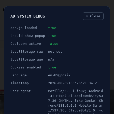
AD SYSTEM DEBUG
✕ Close
🐛
adn.js loaded
true
👮🏻‍♂️
BLÅLJUS
ÅSIKTER
SPORT
NÖJE
Should show popup
true
Cooldown active
false
ANNONS
localStorage raw
not set
🕝 1 minuter
Räddningstjänsten ryckte
localStorage age
n/a
ut - Två fordon i kollision
Cookies enabled
true
Language
en-US@posix
Publicerad 12 februari 2023 18:38
Timestamp
2026-08-09T06:26:21.341Z
Uppdaterad 21 juni 2026 12:22
User agent
Mozilla/5.0 (Linux; Android
14; Pixel 8) AppleWebKit/53
7.36 (KHTML, like Gecko) Ch
rome/131.0.0.0 Mobile Safar
i/537.36; ClaudeBot/1.0; +c