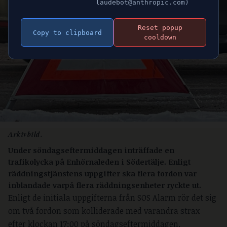
laudebot@anthropic.com)
Reset popup
Copy to clipboard
cooldown
Arkivbild.
Under söndagseftermiddagen inträffade en
trafikolycka på Enhörnaleden i Södertälje. Enligt
räddningstjänstens uppgifter ska flera fordon var
inblandade varpå flera räddningsenheter ryckte ut.
Enligt de initiala uppgifterna från SOS Alarm rör det sig
om två fordon som kolliderade med varandra strax
efter klockan 17:00 på söndagseftermiddagen.