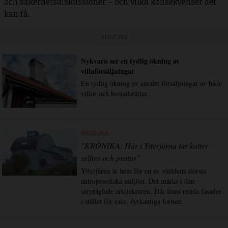
och säkerhetsdiskussioner – och vilka konsekvenser det
kan få.
ANNONS
Nykvarn ser en tydlig ökning av
villaförsäljningar
En tydlig ökning av antalet försäljningar av både
villor och bostadsrätter.
KRÖNIKA
"KRÖNIKA: Här i Ytterjärna tar katter
selfies och pratar"
Ytterjärna är hem för en av världens största
antroposofiska miljöer. Det märks i den
särpräglade arkitekturen. Här finns runda fasader
i stället för raka, fyrkantiga former.