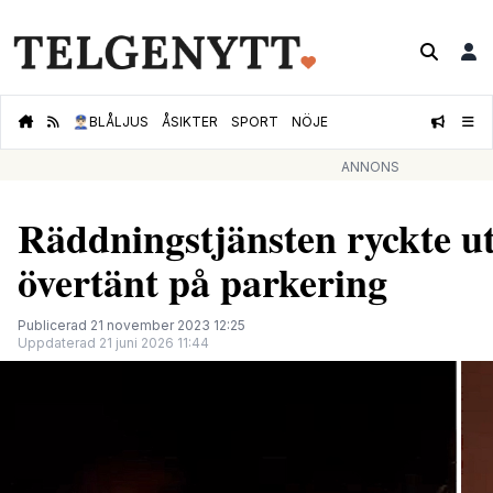
👮🏻‍♂️
BLÅLJUS
ÅSIKTER
SPORT
NÖJE
ANNONS
Räddningstjänsten ryckte ut
övertänt på parkering
Publicerad 21 november 2023 12:25
Uppdaterad 21 juni 2026 11:44