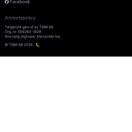
Facebook
Annonspolicy
Telgenytt ges ut av TNM AB.
Org. nr: 559284-1828
Ansvarig utgivare: Alexander Isa
© TNM AB 2026.
🐛