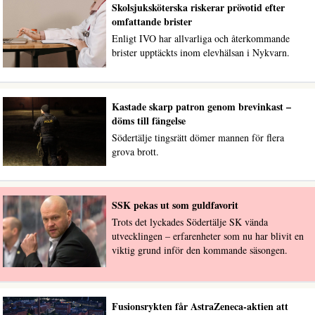
Skolsjuksköterska riskerar prövotid efter
omfattande brister
Enligt IVO har allvarliga och återkommande
brister upptäckts inom elevhälsan i Nykvarn.
Kastade skarp patron genom brevinkast –
döms till fängelse
Södertälje tingsrätt dömer mannen för flera
grova brott.
SSK pekas ut som guldfavorit
Trots det lyckades Södertälje SK vända
utvecklingen – erfarenheter som nu har blivit en
viktig grund inför den kommande säsongen.
Fusionsrykten får AstraZeneca-aktien att