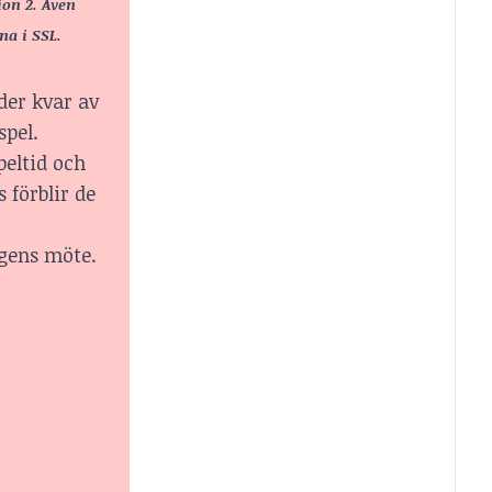
ion 2. Även
na i SSL.
der kvar av
spel.
peltid och
förblir de
agens möte.