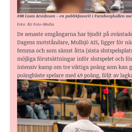
#88 Liam Arvidsson – en publikfavorit i Furuborghallen med 
Foto: RG Foto-Media
De senaste omgångarna har bjudit på oväntade r
Dagens motståndare, Mullsjö AIS, ligger för när
femma och som sämst åtta (sista slutspelsplats
möjliga förutsättningar inför slutspelet och fö
intensiv kamp om tre viktiga poäng som kan gör
poängbäste spelare med 49 poäng, följt av lag