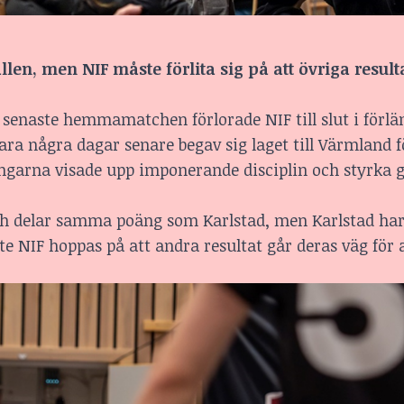
llen, men NIF måste förlita sig på att övriga result
 senaste hemmamatchen förlorade NIF till slut i förl
ara några dagar senare begav sig laget till Värmland 
ingarna visade upp imponerande disciplin och styrka
och delar samma poäng som Karlstad, men Karlstad har 
 NIF hoppas på att andra resultat går deras väg för a