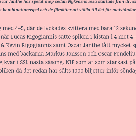
ar Janthe har spelat ihop sedan Nykvarns resa startade från divis
mbinationsspel och de försätter att ställa till det för motståndar
g med 4–5, där de lyckades kvittera med bara 12 sekun
när Lucas Rigogiannis satte spiken i kistan i 4 mot 4-
& Kevin Rigogiannis samt Oscar Janthe fått mycket s
ns med backarna Markus Jonsson och Oscar Fondelius 
g kvar i SSL nästa säsong. NIF som är som starkast på
iken då det redan har sålts 1000 biljetter inför sönd