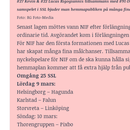
#27 Kevin & #22 Lucas Rigogiannis tillsammans med #91 Osc
samspelet i SSL bjuder man hemmapubliken på många fina ko
Foto: RG Foto-Media
Senast lagen möttes vann NIF efter förlängnin
ordinarie tid. Avgörandet kom i förlängningen 
För NIF har den första formationen med Lucas 
har skapat många fina målchanser. Tillsamma
nyckelspelare för NIF om de ska kunna hålla si
hemmaplan kommer att få extra hjälp från publ
Omgång 25 SSL
Lördag 9 mars:
Helsingborg – Hagunda
Karlstad – Falun
Storvreta – Linköping
Söndag: 10 mars:
Thorengruppen – Pixbo