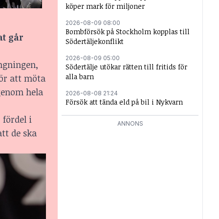
köper mark för miljoner
2026-08-09 08:00
Bombförsök på Stockholm kopplas till
at går
Södertäljekonflikt
2026-08-09 05:00
ängningen,
Södertälje utökar rätten till fritids för
alla barn
för att möta
 genom hela
2026-08-08 21:24
Försök att tända eld på bil i Nykvarn
fördel i
ANNONS
tt de ska