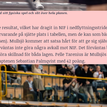
sitt fysiska spel och slit över hela planen.
esultat, vilket har dragit in NIF i nedflyttningsstrid
varande på sjätte plats i tabellen, men de kan som bäs
en). Mullsjö kommer att satsa hårt för att ge sig själ
rväntas inte göra några avkall mot NIF. Det förväntas 
a skillnad för båda lagen. Pelle Tarenius är Mullsjös
kaptenen Sebastian Palmqvist med 42 poäng.