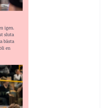
en igen.
t sluta
va bästa
bli en