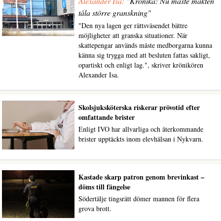
Alexander Isa:
"Krönika: Nu måste makten
tåla större granskning"
"Den nya lagen ger rättsväsendet bättre
möjligheter att granska situationer. När
skattepengar används måste medborgarna kunna
känna sig trygga med att besluten fattas sakligt,
opartiskt och enligt lag.", skriver krönikören
Alexander Isa.
Skolsjuksköterska riskerar prövotid efter
omfattande brister
Enligt IVO har allvarliga och återkommande
brister upptäckts inom elevhälsan i Nykvarn.
Kastade skarp patron genom brevinkast –
döms till fängelse
Södertälje tingsrätt dömer mannen för flera
grova brott.