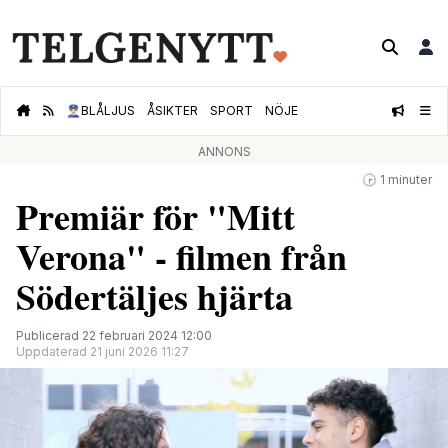
👮🏻‍♂️
BLÅLJUS
ÅSIKTER
SPORT
NÖJE
ANNONS
🕝 1 minuter
Premiär för "Mitt
Verona" - filmen från
Södertäljes hjärta
Publicerad 22 februari 2024 12:00
Uppdaterad 21 juni 2026 11:27