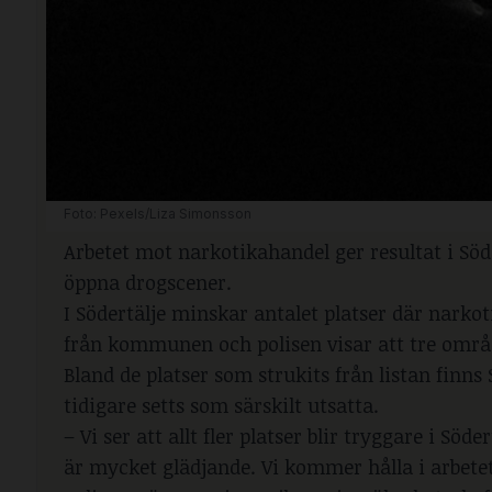
Foto: Pexels/Liza Simonsson
Arbetet mot narkotikahandel ger resultat i Söd
öppna drogscener.
I Södertälje minskar antalet platser där nark
från kommunen och polisen visar att tre områ
Bland de platser som strukits från listan fin
tidigare setts som särskilt utsatta.
– Vi ser att allt fler platser blir tryggare i Sö
är mycket glädjande. Vi kommer hålla i arbete