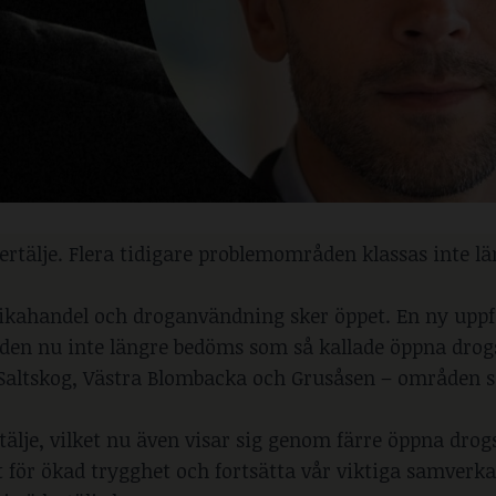
ertälje. Flera tidigare problemområden klassas inte l
otikahandel och droganvändning sker öppet. En ny uppf
den nu inte längre bedöms som så kallade öppna drog
ns Saltskog, Västra Blombacka och Grusåsen – områden
dertälje, vilket nu även visar sig genom färre öppna dro
t för ökad trygghet och fortsätta vår viktiga samver