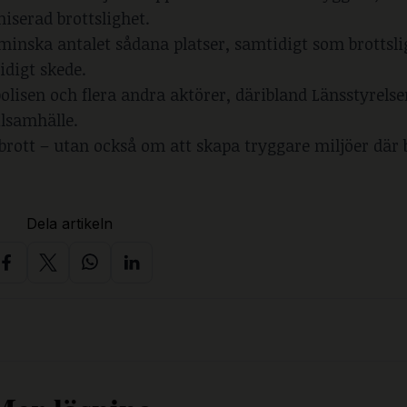
niserad brottslighet.
a minska antalet sådana platser, samtidigt som brottsl
idigt skede.
isen och flera andra aktörer, däribland Länsstyrelse
ilsamhälle.
rott – utan också om att skapa tryggare miljöer där
Dela artikeln