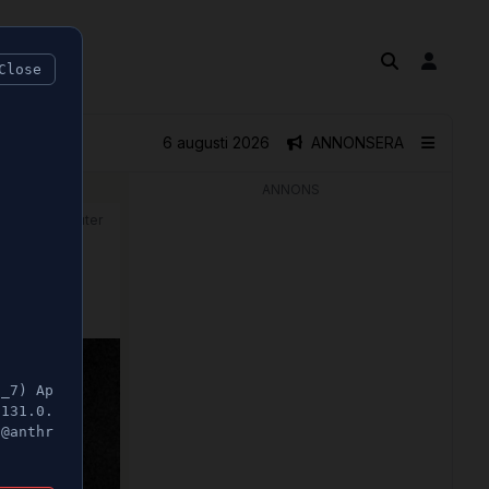
Close
6 augusti 2026
ANNONSERA
ANNONS
🕝 2 minuter
5_7) Ap
/131.0.
t@anthr