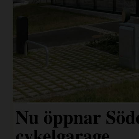
Nu öppnar Söde
cykelgarage