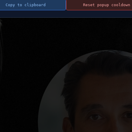
Copy to clipboard
Reset popup cooldown