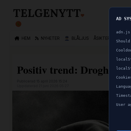
AD SY
🐛
adn.js
HEM
NYHETER
👮🏻‍♂️
BLÅLJUS
ÅSIKTER
SPORT
Should
Cooldo
localS
Positiv trend: Droghandel
localS
Cookie
Publicerad 15 april 2026 15:24
Uppdaterad 21 juni 2026 05:27
Langua
Timest
User a