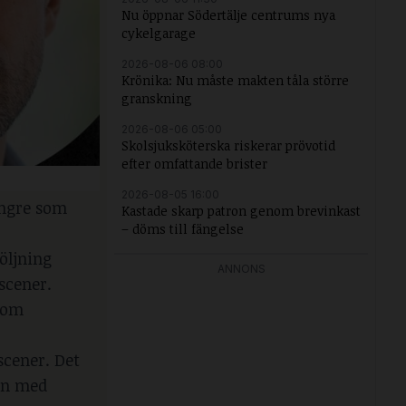
Nu öppnar Södertälje centrums nya
cykelgarage
2026-08-06 08:00
Krönika: Nu måste makten tåla större
granskning
2026-08-06 05:00
Skolsjuksköterska riskerar prövotid
efter omfattande brister
2026-08-05 16:00
ängre som
Kastade skarp patron genom brevinkast
– döms till fängelse
öljning
ANNONS
scener.
 som
gscener. Det
kan med