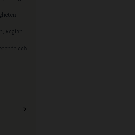
igheten
n, Region
 boende och