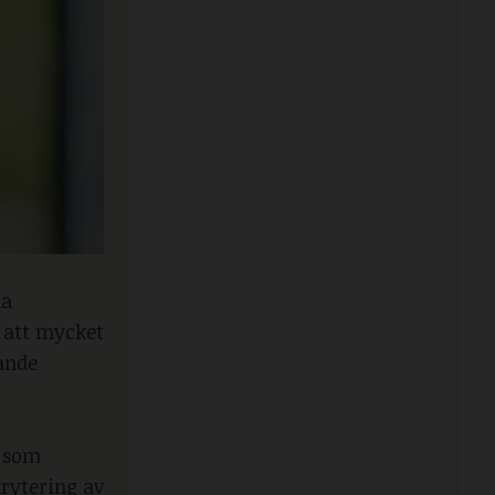
na
 att mycket
ande
s som
krytering av