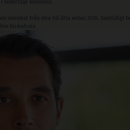
f i Södertälje kommun.
n minskat från elva till åtta sedan 2025. Samtidigt b
lvis förändrats.