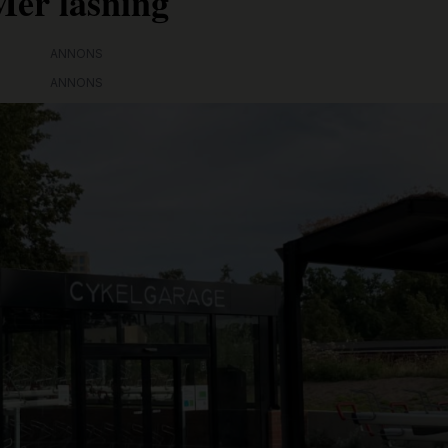
Mer läsning
ANNONS
ANNONS