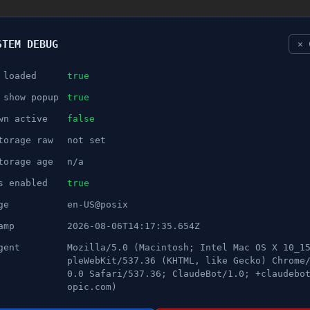
STEM DEBUG
✕ 
 loaded
true
NÖJE
 show popup
true
wn active
false
ANNONS
torage raw
not set
n trycks tillbaka i Södertälje
torage age
n/a
s enabled
true
ge
en-US@posix
amp
2026-08-06T14:17:35.654Z
gent
Mozilla/5.0 (Macintosh; Intel Mac OS X 10_1
pleWebKit/537.36 (KHTML, like Gecko) Chrome
0.0 Safari/537.36; ClaudeBot/1.0; +claudebo
opic.com)