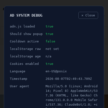
AD SYSTEM DEBUG
✕ Close
🐛
adn.js loaded
true
👮🏻‍♂️
BLÅLJUS
ÅSIKTER
SPORT
NÖJE
Should show popup
true
Cooldown active
false
ANNONS
localStorage raw
not set
🕝 2 minuter
Populära projektet Street
localStorage age
n/a
Moves kommer till
Cookies enabled
true
Language
en-US@posix
Södertälje
Timestamp
2026-08-07T02:49:43.709Z
User agent
Mozilla/5.0 (Linux; Android
Publicerad 15 april 2023 12:33
Uppdaterad 21 juni 2026 12:15
14; Pixel 8) AppleWebKit/53
7.36 (KHTML, like Gecko) Ch
rome/131.0.0.0 Mobile Safar
i/537.36; ClaudeBot/1.0; +c