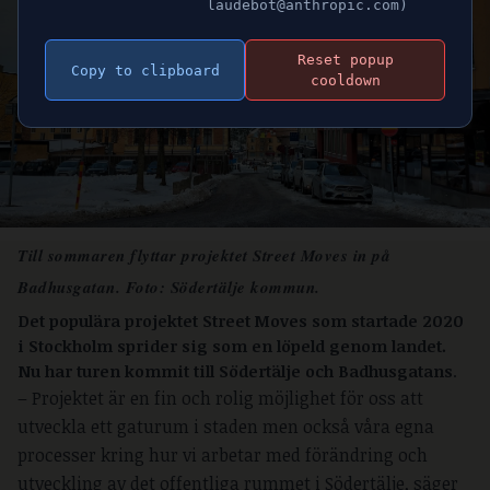
laudebot@anthropic.com)
Reset popup
Copy to clipboard
cooldown
Till sommaren flyttar projektet Street Moves in på
Badhusgatan. Foto: Södertälje kommun.
Det populära projektet Street Moves som startade 2020
i Stockholm sprider sig som en löpeld genom landet.
Nu har turen kommit till Södertälje och Badhusgatans
.
– Projektet är en fin och rolig möjlighet för oss att
utveckla ett gaturum i staden men också våra egna
processer kring hur vi arbetar med förändring och
utveckling av det offentliga rummet i Södertälje, säger