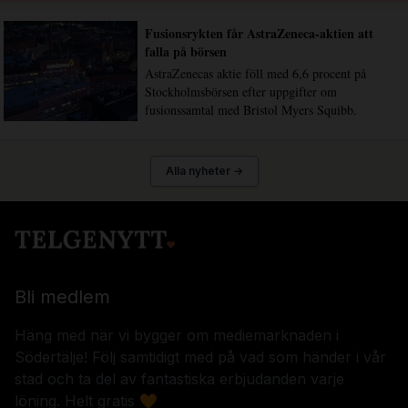
Fusionsrykten får AstraZeneca-aktien att
falla på börsen
AstraZenecas aktie föll med 6,6 procent på
Stockholmsbörsen efter uppgifter om
fusionssamtal med Bristol Myers Squibb.
Alla nyheter →
Bli medlem
Häng med när vi bygger om mediemarknaden i
Södertälje! Följ samtidigt med på vad som händer i vår
stad och ta del av fantastiska erbjudanden varje
löning. Helt gratis 🧡