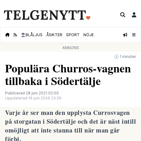
👮🏻‍♂️
BLÅLJUS
ÅSIKTER
SPORT
NÖJE
ANNONS
🕝 1 minuter
Populära Churros-vagnen
tillbaka i Södertälje
Publicerad 28 juni 2021 02:00
Uppdaterad 16 juni 2026 23:26
Varje år ser man den upplysta Currosvagen
på storgatan i Södertälje och det är näst intill
omöjligt att inte stanna till när man går
förbi.