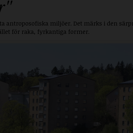
r"
sta antroposofiska miljöer. Det märks i den särp
llet för raka, fyrkantiga former.