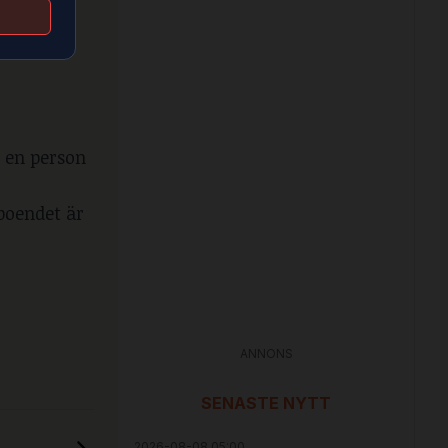
 till
 en person
 boendet är
ANNONS
SENASTE NYTT
2026-08-08 05:00