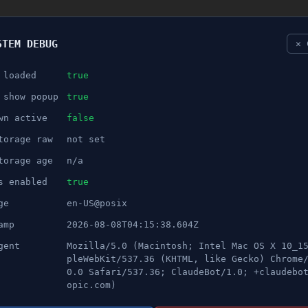
STEM DEBUG
✕ 
 loaded
true
NÖJE
 show popup
true
wn active
false
ANNONS
torage raw
not set
tälje - Boende tryckte på
torage age
n/a
s enabled
true
ge
en-US@posix
amp
2026-08-08T04:15:38.604Z
gent
Mozilla/5.0 (Macintosh; Intel Mac OS X 10_1
pleWebKit/537.36 (KHTML, like Gecko) Chrome
0.0 Safari/537.36; ClaudeBot/1.0; +claudebo
ska fyra polisen har jagat två män i vid Ängsgatan i ce
opic.com)