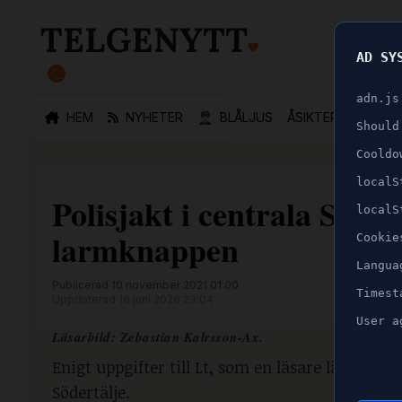
AD SY
🐛
adn.js
HEM
NYHETER
👮🏻‍♂️
BLÅLJUS
ÅSIKTER
SPORT
Should
Cooldo
localS
Polisjakt i centrala Söder
localS
larmknappen
Cookie
Langua
Publicerad 10 november 2021 01:00
Timest
Uppdaterad 16 juni 2026 23:04
User a
Läsarbild: Zebastian Kalrsson-Ax.
Enigt uppgifter till Lt, som en läsare lämnat, 
Södertälje.