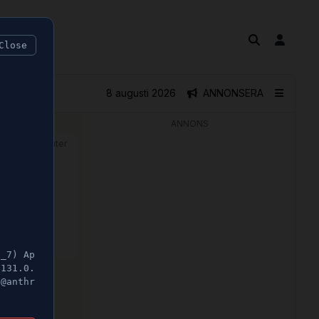
Close
8 augusti 2026
ANNONSERA
ANNONS
🕝 1 minuter
5_7) Ap
/131.0.
t@anthr
ntrala