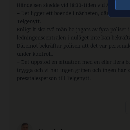
Händelsen skedde vid 18:30-tiden vid Ängsgata
– Det ligger ett boende i närheten, där har ma
Telgenytt.
Enligt lt ska två män ha jagats av fyra polise
ledningenscentralen i nuläget inte kan bekräft
Däremot bekräftar polisen att det var persona
under kontroll.
– Det uppstod en situation med en eller flera 
trygga och vi har ingen gripen och ingen har 
presstalesperson till Telgenytt.