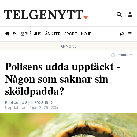
👮🏻‍♂️
BLÅLJUS
ÅSIKTER
SPORT
NÖJE
ANNONS
🕝 1 minuter
Polisens udda upptäckt -
Någon som saknar sin
sköldpadda?
Publicerad 8 juli 2023 19:12
Uppdaterad 21 juni 2026 12:05