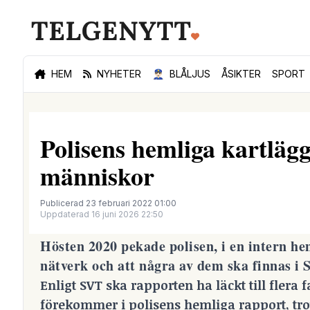
HEM
NYHETER
👮🏻‍♂️
BLÅLJUS
ÅSIKTER
SPORT
Polisens hemliga kartläg
människor
Publicerad 23 februari 2022 01:00
Uppdaterad 16 juni 2026 22:50
Hösten 2020 pekade polisen, i en intern h
nätverk och att några av dem ska finnas i S
Enligt SVT ska rapporten ha läckt till fler
förekommer i polisens hemliga rapport, trots