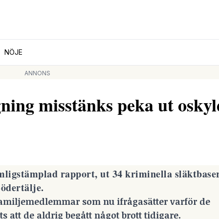
NÖJE
ANNONS
gning misstänks peka ut oskyl
emligstämplad rapport, ut 34 kriminella släktbase
ödertälje.
a familjemedlemmar som nu ifrågasätter varför de
 att de aldrig begått något brott tidigare.