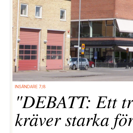
INSÄNDARE 7/8
"DEBATT: Ett tr
kräver starka fö