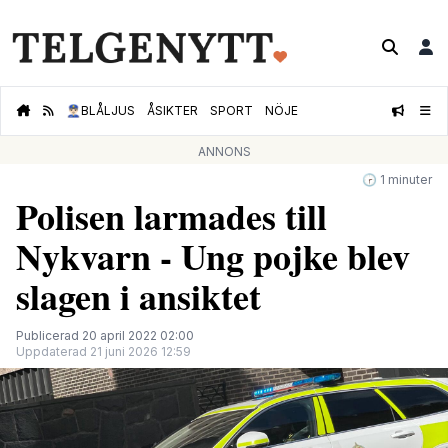
👮🏻‍♂️
BLÅLJUS
ÅSIKTER
SPORT
NÖJE
ANNONS
🕝 1 minuter
Polisen larmades till
Nykvarn - Ung pojke blev
slagen i ansiktet
Publicerad 20 april 2022 02:00
Uppdaterad 21 juni 2026 12:59