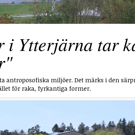
 Ytterjärna tar ka
r"
sta antroposofiska miljöer. Det märks i den särp
llet för raka, fyrkantiga former.