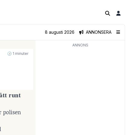
8 augusti 2026
ANNONSERA
ANNONS
🕝 1 minuter
ått runt
r polisen
l