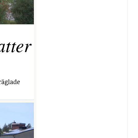
tter
räglade