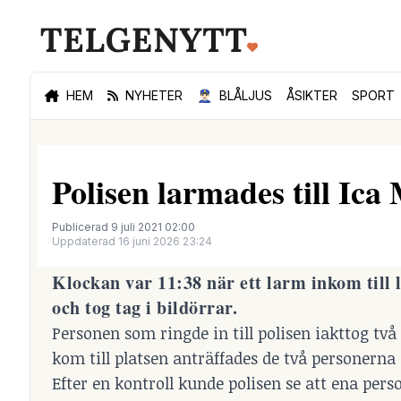
HEM
NYHETER
👮🏻‍♂️
BLÅLJUS
ÅSIKTER
SPORT
Polisen larmades till Ica
Publicerad 9 juli 2021 02:00
Uppdaterad 16 juni 2026 23:24
Klockan var 11:38 när ett larm inkom till 
och tog tag i bildörrar.
Personen som ringde in till polisen iakttog två
kom till platsen anträffades de två personerna
Efter en kontroll kunde polisen se att ena perso