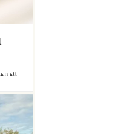
n
an att