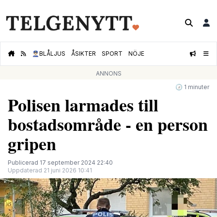
👮🏻‍♂️
BLÅLJUS
ÅSIKTER
SPORT
NÖJE
ANNONS
🕝 1 minuter
Polisen larmades till
bostadsområde - en person
gripen
Publicerad 17 september 2024 22:40
Uppdaterad 21 juni 2026 10:41