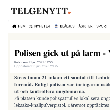
HEM
NYHETER
👮🏻‍♂️
BLÅLJUS
ÅSIKTER
SPORT
Polisen gick ut på larm - 
Publicerad 1 juli 2021 02:00
Uppdaterad 16 juni 2026 23:25
Strax innan 21 inkom ett samtal till Ledni
föremål. Enligt polisen var inringaren osäk
ut och kontrollera ungdomarna.
På platsen kunde polispatrullen lokalisera un
leksaks-knallpulverpistol. Däremot upptäcktes