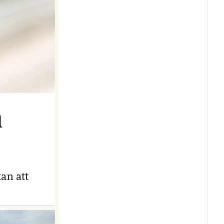
n
an att