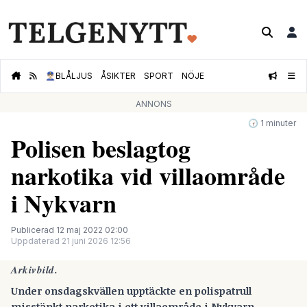
👮🏻‍♂️
BLÅLJUS
ÅSIKTER
SPORT
NÖJE
ANNONS
🕝 1 minuter
Polisen beslagtog
narkotika vid villaområde
i Nykvarn
Publicerad 12 maj 2022 02:00
Uppdaterad 21 juni 2026 12:56
Arkivbild.
Under onsdagskvällen upptäckte en polispatrull
misstänkt narkotika i ett villaområde i Nykvarn.