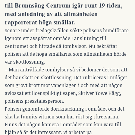
till Brunnsäng Centrum igår runt 19 tiden,
med anledning av att allmänheten
rapporterat höga smällar.
Senare under fredagskvällen sökte polisens hundförare
igenom ett avspärrat område i anslutning till
centrumet och hittade då tomhylsor. Nu bekräftar
polisen att de höga smällarna som allmänheten hörde
var skottlossning.
– Man anträffade tomhylsor så vi bedömer det som att
det har skett en skottlossning. Det rubriceras i nuläget
som grovt brott mot vapenlagen i och med att någon
avlossat ett licenspliktigt vapen, Skriver Towe Hägg,
polisens presstalesperson.
Polisen genomförde dörrknackning i området och det
ska ha funnits vittnen som har rört sig i kretsarna.
Finns det någon kamera i området som kan vara till
hjälp så är det intressant. Vi arbetar på