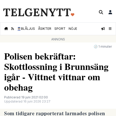
👮🏻‍♂️
BLÅLJUS
ÅSIKTER
SPORT
NÖJE
ANNONS
🕝 1 minuter
Polisen bekräftar:
Skottlossning i Brunnsäng
igår - Vittnet vittnar om
obehag
Publicerad 19 juni 2021 02:00
Uppdaterad 16 juni 2026 23:27
Som tidigare rapporterat larmades polisen