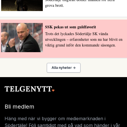
grova brott.
SSK pekas ut som guldfavorit
Trots det lyckades Södertälje SK vända
utvecklingen – erfarenheter som nu har blivit en
viktig grund inför den kommande säsongen.
Alla nyheter →
Bli medlem
Häng med när vi bygger om mediemarknaden i
Södertälje! Följ samtidigt med på vad som händer i vår