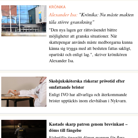
KRÖNIKA
Alexander Isa:
"Krönika: Nu måste makten
tåla större granskning"
"Den nya lagen ger rättsväsendet bättre
möjligheter att granska situationer. När
skattepengar används måste medborgarna kunna
känna sig trygga med att besluten fattas sakligt,
opartiskt och enligt lag.", skriver krönikören
Alexander Isa.
Skolsjuksköterska riskerar prövotid efter
omfattande brister
Enligt IVO har allvarliga och återkommande
brister upptäckts inom elevhälsan i Nykvarn.
Kastade skarp patron genom brevinkast –
döms till fängelse
Södertälje tingsrätt dömer mannen för flera