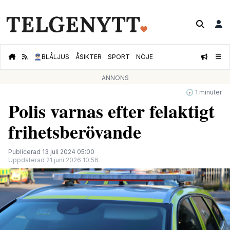
👮🏻‍♂️
BLÅLJUS
ÅSIKTER
SPORT
NÖJE
ANNONS
🕝 1 minuter
Polis varnas efter felaktigt
frihetsberövande
Publicerad 13 juli 2024 05:00
Uppdaterad 21 juni 2026 10:56