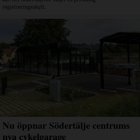
registreringsskylt.
Nu öppnar Södertälje centrums
nya cykelgarage