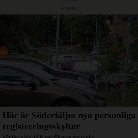
ANNONS
Här är Södertäljes nya personliga
registreringsskyltar
Allt fler Södertäljebor väljer en personlig