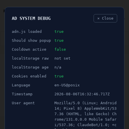
AD SYSTEM DEBUG
✕ Close
🐛
adn.js loaded
true
👮🏻‍♂️
BLÅLJUS
ÅSIKTER
SPORT
NÖJE
Should show popup
true
Cooldown active
false
ANNONS
localStorage raw
not set
🕝 1 minuter
Personalen på Glashyttan
localStorage age
n/a
är redo "Det största som
Cookies enabled
true
Language
en-US@posix
har hänt"
Timestamp
2026-08-06T16:32:46.717Z
User agent
Mozilla/5.0 (Linux; Android
Publicerad 16 juni 2021 02:00
Uppdaterad 16 juni 2026 23:27
14; Pixel 8) AppleWebKit/53
7.36 (KHTML, like Gecko) Ch
rome/131.0.0.0 Mobile Safar
Maja Paulsen och Nina Pettersson
i/537.36; ClaudeBot/1.0; +c