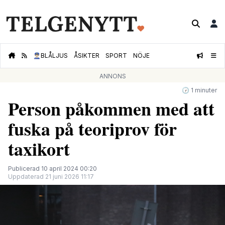
👮🏻‍♂️
BLÅLJUS
ÅSIKTER
SPORT
NÖJE
ANNONS
🕝 1 minuter
Person påkommen med att
fuska på teoriprov för
taxikort
Publicerad 10 april 2024 00:20
Uppdaterad 21 juni 2026 11:17