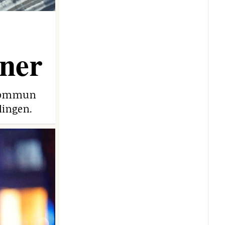
ner
e kommun
lingen.