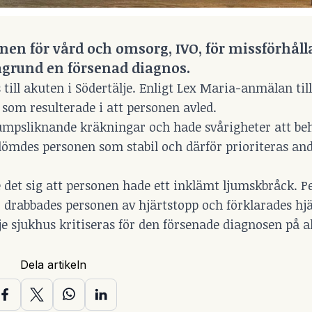
onen för vård och omsorg, IVO, för missförhåll
ågrund en försenad diagnos.
s till akuten i Södertälje. Enligt Lex Maria-anmälan ti
som resulterade i att personen avled.
sumpsliknande kräkningar och hade svårigheter att be
ömdes personen som stabil och därför prioriteras and
 det sig att personen hade ett inklämt ljumskbråck. 
r drabbades personen av hjärtstopp och förklarades hj
je sjukhus kritiseras för den försenade diagnosen på a
Dela artikeln