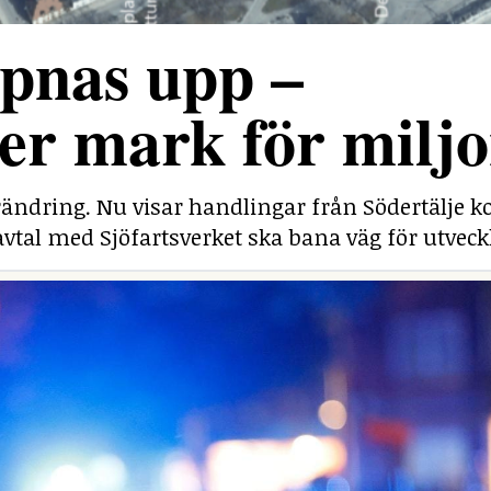
pnas upp –
r mark för miljo
rändring. Nu visar handlingar från Södertälj
savtal med Sjöfartsverket ska bana väg för utveck