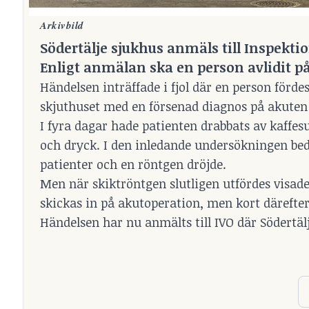
Arkivbild
Södertälje sjukhus anmäls till Inspekti
Enligt anmälan ska en person avlidit p
Händelsen inträffade i fjol där en person förde
skjuthuset med en försenad diagnos på akuten 
I fyra dagar hade patienten drabbats av kaffe
och dryck. I den inledande undersökningen bed
patienter och en röntgen dröjde.
Men när skiktröntgen slutligen utfördes visade
skickas in på akutoperation, men kort därefte
Händelsen har nu anmälts till IVO där Södertäl