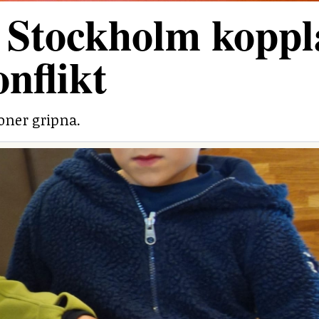
 Stockholm koppl
onflikt
soner gripna.