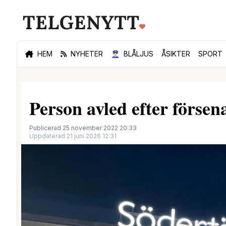
HEM
NYHETER
👮🏻‍♂️
BLÅLJUS
ÅSIKTER
SPORT
Person avled efter förse
Publicerad 25 november 2022 20:33
Uppdaterad 21 juni 2026 12:31