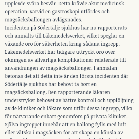
upplevde svåra besvär. Detta krävde akut medicinsk
operation, varvid en gastroskopi utfördes och
magsäcksballongen avlägsnades.
Incidenten på Södertälje sjukhus har nu rapporterats
och anmälts till Läkemedelsverket, vilket speglar en
växande oro för säkerheten kring sådana ingrepp.
Läkemedelsverket har tidigare uttryckt oro över
ökningen av allvarliga komplikationer relaterade till
användningen av magsäcksballonger. I anmälan
betonas det att detta inte är den första incidenten där
Södertälje sjukhus har behövt ta bort en
magsäcksballong. Den rapporterande läkaren
understryker behovet av bättre kontroll och uppföljning
av de kliniker och läkare som utför dessa ingrepp, vilka
för närvarande enbart genomförs på privata kliniker.
Själva ingreppet innebär att en ballong fylls med luft
eller vätska i magsäcken för att skapa en känsla av