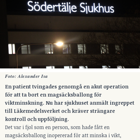
Foto: Alexander Isa
En patient tvingades genomgå en akut operation
för att ta bort en magsäcksballong för
viktminskning. Nu har sjukhuset anmält ingreppet
till Läkemedelsverket och kräver strängare
kontroll och uppföljning.
Det var i fjol som en person, som hade fått en
magsäcksballong inopererad för att minska i vikt,