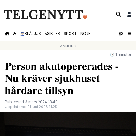
👮🏻‍♂️
BLÅLJUS
ÅSIKTER
SPORT
NÖJE
ANNONS
🕝 1 minuter
Person akutopererades -
Nu kräver sjukhuset
hårdare tillsyn
Publicerad 3 mars 2024 18:40
Uppdaterad 21 juni 2026 11:25