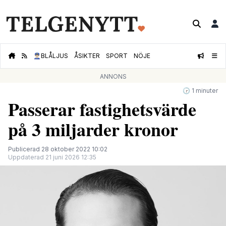
👮🏻‍♂️
BLÅLJUS
ÅSIKTER
SPORT
NÖJE
ANNONS
🕝 1 minuter
Passerar fastighetsvärde
på 3 miljarder kronor
Publicerad 28 oktober 2022 10:02
Uppdaterad 21 juni 2026 12:35