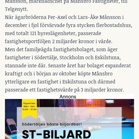
Månsson, marknadschef på Månsbro Fastigheter, till
Telgenytt.
När ägarbröderna Per-Axel och Lars-Åke Månsson i
december i fjol förvärvade fyra stycken flerbostadshus,
med totalt 121 hyreslägenheter, passerade
fastighetsportföljen 2 miljarder kronor i värde.
Men det familjeägda fastighetsbolaget, som äger
fastigheter i Södertälje, Stockholm och Eskilstuna,
stannade inte där. Senaste året har bolaget expanderat
kraftigt och i början av oktober köpte Månsbro
ytterligare en fastighet i Eskilstuna och därmed
passerade ett fastighetsvärde på 3 miljarder kronor.