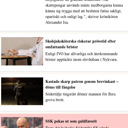
skattepengar används måste medborgarna kunna
känna sig trygga med att besluten fattas sakligt,
opartiskt och enligt lag.", skriver krönikören
Alexander Isa.
Skolsjuksköterska riskerar prövotid efter
omfattande brister
Enligt IVO har allvarliga och återkommande
brister upptäckts inom elevhälsan i Nykvarn.
Kastade skarp patron genom brevinkast –
döms till fängelse
Södertälje tingsrätt dömer mannen för flera
grova brott.
SSK pekas ut som guldfavorit
Trots det lyckades Södertälje SK vända