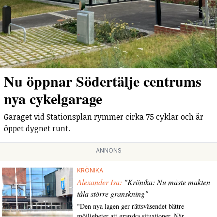
Nu öppnar Södertälje centrums
nya cykelgarage
Garaget vid Stationsplan rymmer cirka 75 cyklar och är
öppet dygnet runt.
ANNONS
KRÖNIKA
Alexander Isa:
"Krönika: Nu måste makten
tåla större granskning"
"Den nya lagen ger rättsväsendet bättre
möjligheter att granska situationer. När