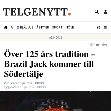
👮🏻‍♂️
BLÅLJUS
ÅSIKTER
SPORT
NÖJE
ANNONS
🕝 1 minuter
Över 125 års tradition –
Brazil Jack kommer till
Södertälje
Publicerad 1 juli 2026 08:00
Uppdaterad 1 juli 2026 08:00