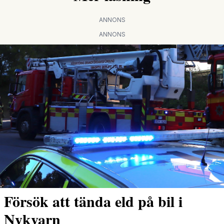
ANNONS
ANNONS
Försök att tända eld på bil i
Nykvarn