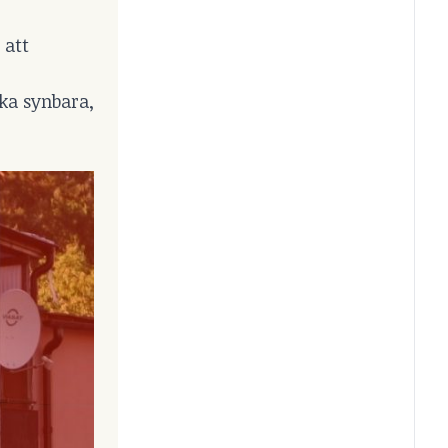
 att
lika synbara,