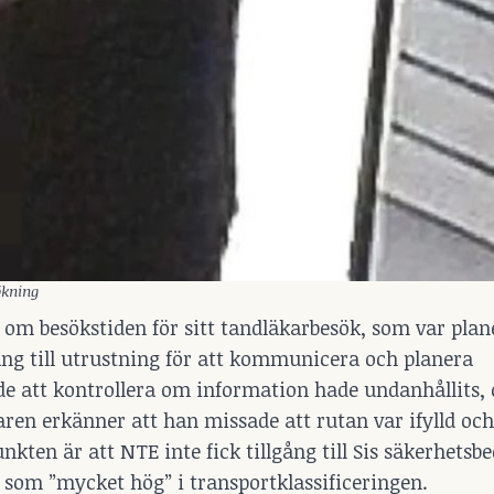
ökning
om besökstiden för sitt tandläkarbesök, som var plane
gång till utrustning för att kommunicera och planera
e att kontrollera om information hade undanhållits,
aren erkänner att han missade att rutan var ifylld och
kten är att NTE inte fick tillgång till Sis säkerhets
 som ”mycket hög” i transportklassificeringen.