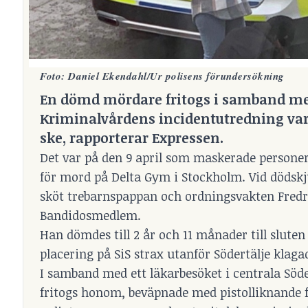
Foto: Daniel Ekendahl/Ur polisens förundersökning
En dömd mördare fritogs i samband med e
Kriminalvårdens incidentutredning var d
ske, rapporterar Expressen.
Det var på den 9 april som maskerade personer
för mord på Delta Gym i Stockholm. Vid dödskj
sköt trebarnspappan och ordningsvakten Fredri
Bandidosmedlem.
Han dömdes till 2 år och 11 månader till sluten
placering på SiS strax utanför Södertälje klag
I samband med ett läkarbesöket i centrala Sö
fritogs honom, beväpnade med pistolliknande 