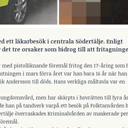
tt läkarbesök i centrala Södertälje. Enligt
et tre orsaker som bidrog till att fritagnin
 med pistolliknande föremål fritog den 17-åring som 
utningen i mars förra året var han bara 16 år när han
k Andersson till döds. Hans verkliga måltavla var en
 ungdomsvård, men har skärpts i hovrätten till fyra år
ade han på tandverk varpå ett besök på Folktanvården 
dertälje överraskades Kriminalvården av maskerade pe
föremål.