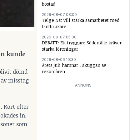
bostad
2026-08-07 08:00
Telge Nät vill stärka samarbetet med
lantbrukare
2026-08-07 05:00
DEBATT: Ett tryggare Södertälje kräver
starka föreningar
gen kunde
2026-08-06 19:30
Årets juli hamnar i skuggan av
blivit dömd
rekordåren
 av misstag
ANNONS
. Kort efter
bokades in.
rsoner som