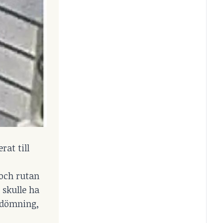
rat till
 och rutan
 skulle ha
bedömning,