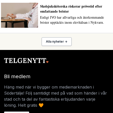
Skolsjuksköterska riskerar prövotid efter
omfattande brister
Enligt IVO har allvarliga och återkommande
brister upptäckts inom elevhälsan i Nykvarn.
Alla nyheter →
Bli medlem
Häng med när vi bygger om mediemarknaden i
Södertälje! Följ samtidigt med på vad som händer i vår
stad och ta del av fantastiska erbjudanden varje
löning. Helt gratis 🧡