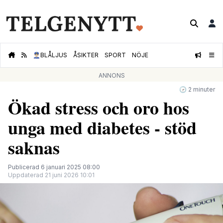
👮🏻‍♂️
BLÅLJUS
ÅSIKTER
SPORT
NÖJE
ANNONS
🕝 2 minuter
Ökad stress och oro hos
unga med diabetes - stöd
saknas
Publicerad 6 januari 2025 08:00
Uppdaterad 21 juni 2026 10:01