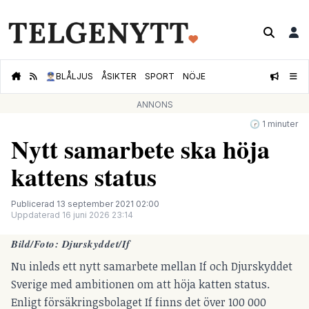
👮🏻‍♂️
BLÅLJUS
ÅSIKTER
SPORT
NÖJE
ANNONS
🕝 1 minuter
Nytt samarbete ska höja
kattens status
Publicerad 13 september 2021 02:00
Uppdaterad 16 juni 2026 23:14
Bild/Foto: Djurskyddet/If
Nu inleds ett nytt samarbete mellan If och Djurskyddet
Sverige med ambitionen om att höja katten status.
Enligt försäkringsbolaget If finns det över 100 000