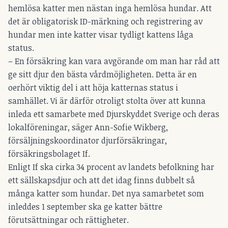
hemlösa katter men nästan inga hemlösa hundar. Att
det är obligatorisk ID-märkning och registrering av
hundar men inte katter visar tydligt kattens låga
status.
– En försäkring kan vara avgörande om man har råd att
ge sitt djur den bästa vårdmöjligheten. Detta är en
oerhört viktig del i att höja katternas status i
samhället. Vi är därför otroligt stolta över att kunna
inleda ett samarbete med Djurskyddet Sverige och deras
lokalföreningar, säger Ann-Sofie Wikberg,
försäljningskoordinator djurförsäkringar,
försäkringsbolaget If.
Enligt If ska cirka 34 procent av landets befolkning har
ett sällskapsdjur och att det idag finns dubbelt så
många katter som hundar. Det nya samarbetet som
inleddes 1 september ska ge katter bättre
förutsättningar och rättigheter.