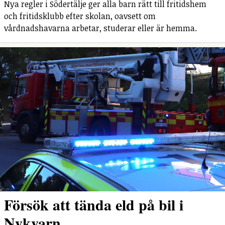
Nya regler i Södertälje ger alla barn rätt till fritidshem
och fritidsklubb efter skolan, oavsett om
vårdnadshavarna arbetar, studerar eller är hemma.
Försök att tända eld på bil i
Nykvarn