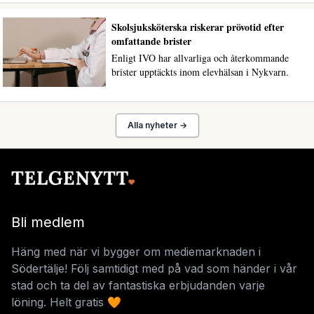
Skolsjuksköterska riskerar prövotid efter
omfattande brister
Enligt IVO har allvarliga och återkommande
brister upptäckts inom elevhälsan i Nykvarn.
Alla nyheter →
Bli medlem
Häng med när vi bygger om mediemarknaden i
Södertälje! Följ samtidigt med på vad som händer i vår
stad och ta del av fantastiska erbjudanden varje
löning. Helt gratis 🧡